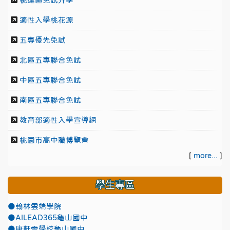
桃連區免試升學
適性入學桃花源
五專優先免試
北區五專聯合免試
中區五專聯合免試
南區五專聯合免試
教育部適性入學宣導網
桃園市高中職博覽會
[
more...
]
學生專區
●翰林雲端學院
●AILEAD365龜山國中
●康軒雲學校龜山國中