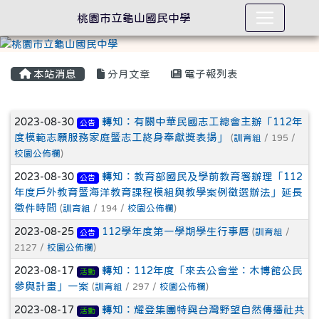
桃園市立龜山國民中學
本站消息
分月文章
電子報列表
文章列表
2023-08-30
轉知：有關中華民國志工總會主辦「112年
公告
度模範志願服務家庭暨志工終身奉獻獎表揚」
(
訓育組
/ 195 /
校園公佈欄
)
2023-08-30
轉知：教育部國民及學前教育署辦理「112
公告
年度戶外教育暨海洋教育課程模組與教學案例徵選辦法」延長
徵件時間
(
訓育組
/ 194 /
校園公佈欄
)
2023-08-25
112學年度第一學期學生行事曆
(
訓育組
/
公告
2127 /
校園公佈欄
)
2023-08-17
轉知：112年度「來去公會堂：木博館公民
活動
參與計畫」一案
(
訓育組
/ 297 /
校園公佈欄
)
2023-08-17
轉知：耀登集團特與台灣野望自然傳播社共
活動