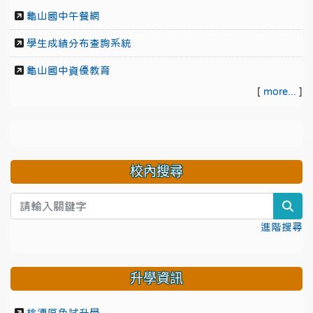
龜山國中午餐網
學生成績分布查詢系統
龜山國中資優教育
[
more...
]
校內搜尋
sea
進階搜尋
升學資訊