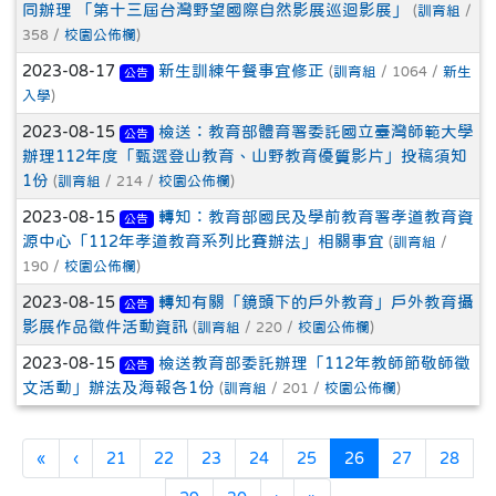
同辦理 「第十三屆台灣野望國際自然影展巡迴影展」
(
訓育組
/
358 /
校園公佈欄
)
2023-08-17
新生訓練午餐事宜修正
(
訓育組
/ 1064 /
新生
公告
入學
)
2023-08-15
檢送：教育部體育署委託國立臺灣師範大學
公告
辦理112年度「甄選登山教育、山野教育優質影片」投稿須知
1份
(
訓育組
/ 214 /
校園公佈欄
)
2023-08-15
轉知：教育部國民及學前教育署孝道教育資
公告
源中心「112年孝道教育系列比賽辦法」相關事宜
(
訓育組
/
190 /
校園公佈欄
)
2023-08-15
轉知有關「鏡頭下的戶外教育」戶外教育攝
公告
影展作品徵件活動資訊
(
訓育組
/ 220 /
校園公佈欄
)
2023-08-15
檢送教育部委託辦理「112年教師節敬師徵
公告
文活動」辦法及海報各1份
(
訓育組
/ 201 /
校園公佈欄
)
第一頁
上一頁
(目前頁次)
«
‹
21
22
23
24
25
26
27
28