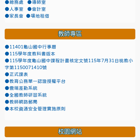
●總務處
●導師室
●人事室
●會計室
●家長會
●場地租借
教師專區
●11401龜山國中行事曆
●115學年度教科書版本
●115學年度龜山國中課程計畫核定文號115年7月31日桃教小
字第1150071410號
●正式課表
●教育公務單一認證授權平台
●雲端差勤系統
●全國教師研習系統
●教師網路郵局
●本校資通安全管理實施原則
校園網站