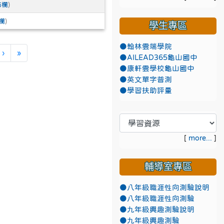
佈欄
)
欄
)
學生專區
●翰林雲端學院
下一頁
最後頁
›
»
●AILEAD365龜山國中
●康軒雲學校龜山國中
●英文單字普測
●學習扶助評量
[
more...
]
輔導室專區
●八年級職涯性向測驗說明
●八年級職涯性向測驗
●九年級興趣測驗說明
●九年級興趣測驗