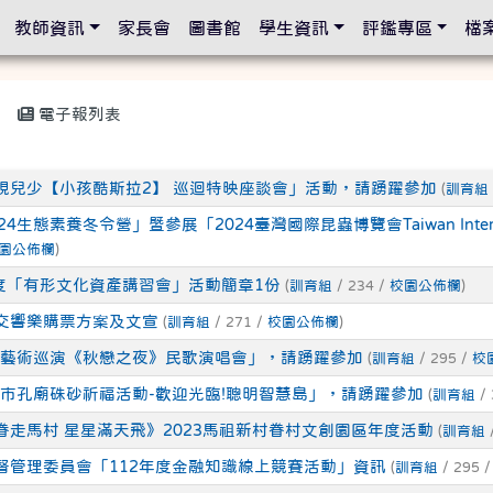
設定
教師資訊
家長會
圖書館
學生資訊
評鑑專區
檔
電子報列表
視兒少【小孩酷斯拉2】 巡迴特映座談會」活動，請踴躍參加
(
訓育組
生態素養冬令營」暨參展「2024臺灣國際昆蟲博覽會Taiwan Internationa
園公佈欄
)
年度「有形文化資產講習會」活動簡章1份
(
訓育組
/ 234 /
校園公佈欄
)
交響樂購票方案及文宣
(
訓育組
/ 271 /
校園公佈欄
)
桃園藝術巡演《秋戀之夜》民歌演唱會」，請踴躍參加
(
訓育組
/ 295 /
校
桃園市孔廟硃砂祈福活動-歡迎光臨!聰明智慧島」，請踴躍參加
(
訓育組
/ 
眷走馬村 星星滿天飛》2023馬祖新村眷村文創園區年度活動
(
訓育組
督管理委員會「112年度金融知識線上競賽活動」資訊
(
訓育組
/ 295 