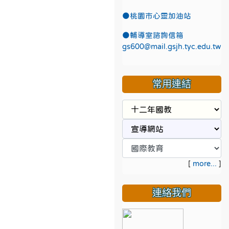
●
桃園市心靈加油站
●
輔導室諮詢信箱
gs600@mail.gsjh.tyc.edu.tw
常用連結
[
more...
]
連絡我們