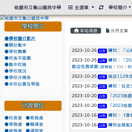
重新取得佈景
桃園市立龜山國民中學
主選單
學校簡介
學校簡介
本站消息
分月文章
●學校簡介影片
●關於龜中
文章列表
2023-10-26
轉知：「公
公告
●學校願景
●校舍平面圖
2023-10-25
轉知：「2024
公告
●龜中校徽
歡迎免費參觀
(
訓育組
/ 330 /
校
●學校現況
2023-10-25
檢送112
公告
●學校分機表
●本校位置及學區
2023-10-20
轉知：狂美
公告
2023-10-20
「2023
公告
行政單位
2023-10-20
「2023
公告
2023-10-16
轉知：《眷
公告
●校長室
●教務處
●學務處
●輔導室
2023-10-16
轉知金融監
公告
●總務處
●導師室