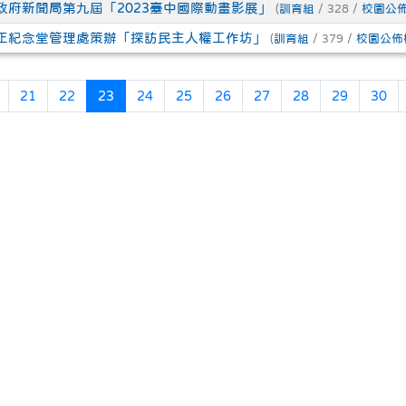
政府新聞局第九屆「2023臺中國際動畫影展」
(
訓育組
/ 328 /
校園公
正紀念堂管理處策辦「探訪民主人權工作坊」
(
訓育組
/ 379 /
校園公佈
頁
上一頁
(目前頁次)
21
22
23
24
25
26
27
28
29
30