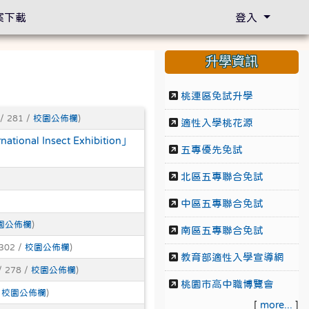
案下載
登入
升學資訊
桃連區免試升學
/ 281 /
校園公佈欄
)
適性入學桃花源
l Insect Exhibition」
五專優先免試
北區五專聯合免試
中區五專聯合免試
園公佈欄
)
南區五專聯合免試
302 /
校園公佈欄
)
教育部適性入學宣導網
/ 278 /
校園公佈欄
)
桃園市高中職博覽會
/
校園公佈欄
)
[
more...
]