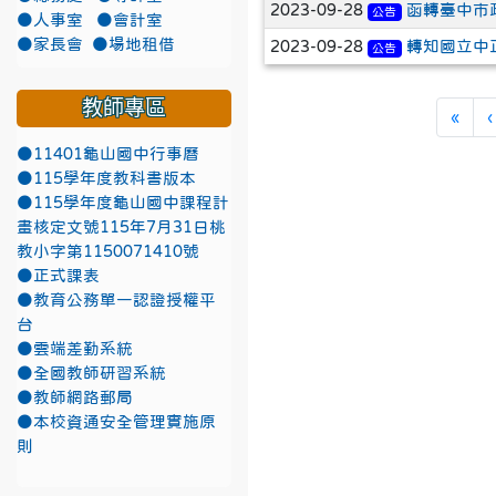
2023-09-28
函轉臺中市
公告
●人事室
●會計室
●家長會
●場地租借
2023-09-28
轉知國立中
公告
教師專區
第一
«
‹
●11401龜山國中行事曆
●115學年度教科書版本
●115學年度龜山國中課程計
畫核定文號115年7月31日桃
教小字第1150071410號
●正式課表
●教育公務單一認證授權平
台
●雲端差勤系統
●全國教師研習系統
●教師網路郵局
●本校資通安全管理實施原
則