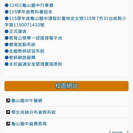
●11401龜山國中行事曆
●115學年度教科書版本
●115學年度龜山國中課程計畫核定文號115年7月31日桃教小
字第1150071410號
●正式課表
●教育公務單一認證授權平台
●雲端差勤系統
●全國教師研習系統
●教師網路郵局
●本校資通安全管理實施原則
校園網站
龜山國中午餐網
學生成績分布查詢系統
龜山國中資優教育
[
more...
]