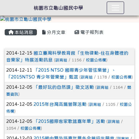
桃園市立龜山國民中學
本站消息
分月文章
電子報列表
文章列表
2014-12-15
國立臺灣科學教育館「生物律動-住在身體裡的
音樂家」特展活動訊息
(
訓育組
/ 1156 /
校園公佈欄
)
2014-12-11
「2015 NTSO 國際青少年管弦樂營」、
「2015NTSO 青少年管樂營」甄選
(
訓育組
/ 1178 /
校園公佈欄
)
2014-12-05
「最好玩的自然課」徵文活動
(
訓育組
/ 1164 /
競
賽資訊
)
2014-12-05
2015年台灣高鐵營隊活動
(
訓育組
/ 1105 /
校園公
佈欄
)
2014-12-05
「2015國際客家歌謠嘉年華」活動
(
訓育組
/
1054 /
校園公佈欄
)
2014-12-03
2015國中雙外語嘉年華冬令營招生簡章
(
訓育組
/