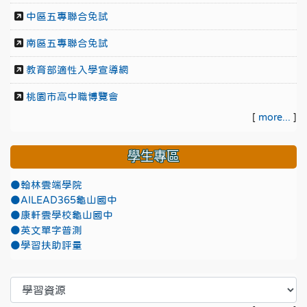
中區五專聯合免試
南區五專聯合免試
教育部適性入學宣導網
桃園市高中職博覽會
[
more...
]
學生專區
●翰林雲端學院
●AILEAD365龜山國中
●康軒雲學校龜山國中
●英文單字普測
●學習扶助評量