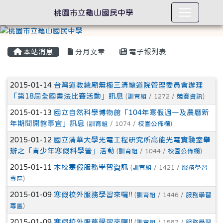
桃園市立龜山國民中學
本站消息
分月文章
電子報列表
文章列表
2015-01-14
台灣道教總廟無極三清總道院管理委員會辦理
「第18屆全國書法比賽活動」訊息
(
訓育組
/ 1272 /
競賽資訊
)
2015-01-13
國立自然科學博物館「104年寒假週一及農曆新
年期間開館事宜」訊息
(
訓育組
/ 1074 /
校園公佈欄
)
2015-01-12
國立清華大學光電工程研究所高能光電實驗室舉
辦之「青少年寒假科學營」活動
(
訓育組
/ 1044 /
校園公佈欄
)
2015-01-11
本校寒假服務學習資訊
(
訓育組
/ 1421 /
服務學習
專區
)
2015-01-09
寒假校外服務學習來囉!!
(
訓育組
/ 1446 /
服務學習
專區
)
2015-01-09
寒假校外服務學習來囉!!
(
訓育組
/ 1587 /
服務學習