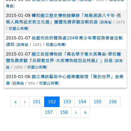
專區
)
2015-01-09
轉知國立歷史博物館舉辦「南島溯源八千年-亮
島人與馬祖史前文化展」團體免費參觀活動訊息
(
訓育組
/ 1072
/
校園公佈欄
)
2015-01-07
桃園市政府體育處104年青少年寒假育樂營活動
通知
(
訓育組
/ 1091 /
校園公佈欄
)
2015-01-07
國立故宮博物院「萬名學子看大英專案-學校團
體免費參觀『另眼看世界-大英博物館百品特展』」訊息
(
訓育
組
/ 1091 /
校園公佈欄
)
2015-01-06
國立傳統藝術中心國樂團辦理「簧的世界」音樂
會
(
訓育組
/ 993 /
校園公佈欄
)
第一頁
上一頁
(目前頁次)
«
‹
151
152
153
154
155
156
下一頁
最後頁
157
158
›
»