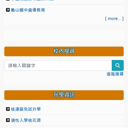
龜山國中資優教育
[
more...
]
校內搜尋
sea
進階搜尋
升學資訊
桃連區免試升學
適性入學桃花源