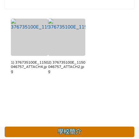
1) 376735100E_1150
2) 376735100E_1150
046757_ATTACH4.jp
046757_ATTACH2.jp
g
g
學校簡介