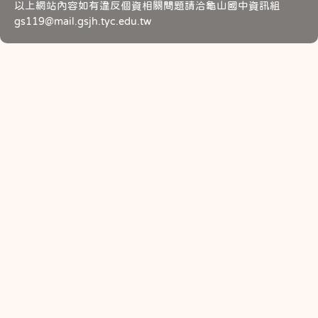
以上網站內容如有違反個資相關問題請洽龜山國中資訊組
gs119@mail.gsjh.tyc.edu.tw