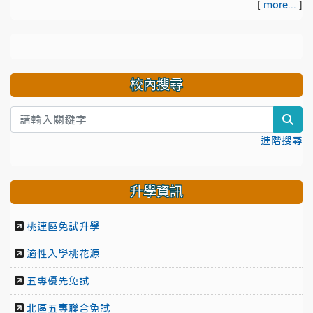
[
more...
]
校內搜尋
sea
進階搜尋
升學資訊
桃連區免試升學
適性入學桃花源
五專優先免試
北區五專聯合免試