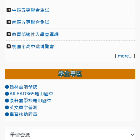
中區五專聯合免試
南區五專聯合免試
教育部適性入學宣導網
桃園市高中職博覽會
[
more...
]
學生專區
●翰林雲端學院
●AILEAD365龜山國中
●康軒雲學校龜山國中
●英文單字普測
●學習扶助評量