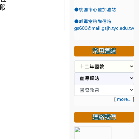
郵
●
桃園市心靈加油站
●
輔導室諮詢信箱
gs600@mail.gsjh.tyc.edu.tw
常用連結
[
more...
]
連絡我們