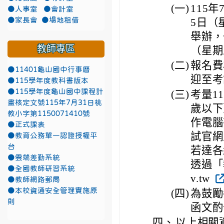
(一)
115
●人事室
●會計室
●家長會
●場地租借
5日（
舉辦，
教師專區
（星期
(二)
報名費
●11401龜山國中行事曆
迎至考
●115學年度教科書版本
●115學年度龜山國中課程計
(三)
考量1
畫核定文號115年7月31日桃
歲以下
教小字第1150071410號
作電腦
●正式課表
試官網
●教育公務單一認證授權平
台
若達各
●雲端差勤系統
透過「教
●全國教師研習系統
v.tw
●教師網路郵局
●本校資通安全管理實施原
(四)
為鼓勵
則
函文酌
四、
以上相關