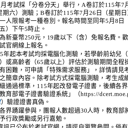
年7月考試採「分卷分天」舉行，A卷訂於115年7
星期六）測驗；B卷訂於115年7月26日（星期日
一人限報考一種卷別。報名時間至同年5月8日
五）下午5時止。
為新臺幣250元，19歲以下（含）免報名費。
試官網線上報名。
15年起本考試均採電腦化測驗，若學齡前幼兒（
）或高齡者（65歲以上）評估於測驗期間全程
有困難，可申請「特殊需求服務」，詳情請見
之簡章內容。除考試方式採電腦測驗，考生成
級通過標準，115年起改發電子證書，後續各
育部電子證書驗證系統」（https://dcert.moe.
）驗證證書真偽。
各界踴躍參與，團報人數超過30人時，教育部
予行政獎勵或另行嘉勉。
資訊已公布於考試官網，請逕自瀏覽參閱。倘