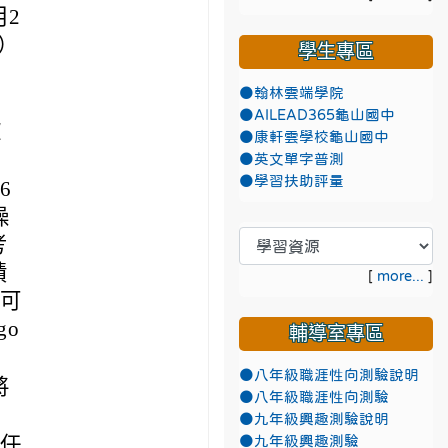
月2
）
學生專區
●翰林雲端學院
●AILEAD365龜山國中
歡
●康軒雲學校龜山國中
●英文單字普測
●學習扶助評量
6
操
考
績
[
more...
]
界可
go
輔導室專區
●八年級職涯性向測驗說明
將
●八年級職涯性向測驗
●九年級興趣測驗說明
有任
●九年級興趣測驗