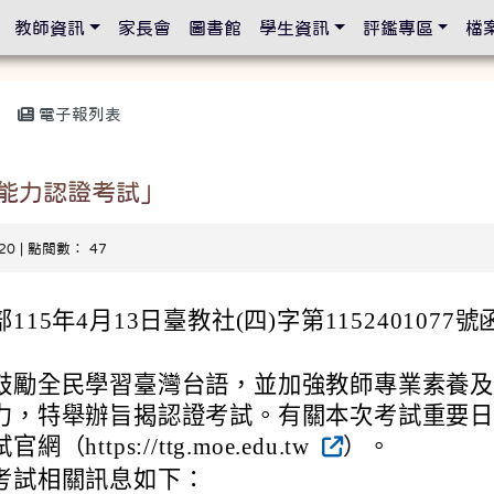
設定
教師資訊
家長會
圖書館
學生資訊
評鑑專區
檔
電子報列表
能力認證考試」
-20 | 點閱數： 47
115年4月13日臺教社(四)字第1152401077號
鼓勵全民學習臺灣台語，並加強教師專業素養
力，特舉辦旨揭認證考試。有關本次考試重要
（https://ttg.moe.edu.tw
）。
考試相關訊息如下：