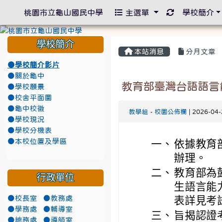
重新取得佈景
桃園市立龜山國民中學
主選單
學校簡介
學校簡介
本站消息
分月文章
●學校簡介影片
●關於龜中
教育部臺灣台語語言
●學校願景
●校舍平面圖
●龜中校徽
教學組
-
校園公佈欄
| 2026-04
●學校現況
●學校分機表
●本校位置及學區
一、
依據教育部
辦理。
二、
教育部為
行政單位
生語言能
●校長室
●教務處
表詳見考試官網
●學務處
●輔導室
三、
旨揭認證
●總務處
●導師室