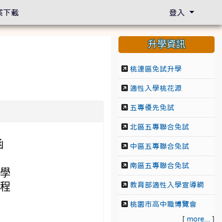
案下載
登入
升學資訊
桃連區免試升學
適性入學桃花源
五專優先免試
北區五專聯合免試
函
中區五專聯合免試
南區五專聯合免試
及學
日程
教育部適性入學宣導網
桃園市高中職博覽會
[
more...
]