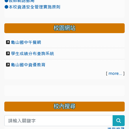
●教師網路郵局
●本校資通安全管理實施原則
校園網站
龜山國中午餐網
學生成績分布查詢系統
龜山國中資優教育
[
more...
]
校內搜尋
sea