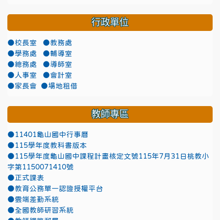
行政單位
●校長室
●教務處
●學務處
●輔導室
●總務處
●導師室
●人事室
●會計室
●家長會
●場地租借
教師專區
●11401龜山國中行事曆
●115學年度教科書版本
●115學年度龜山國中課程計畫核定文號115年7月31日桃教小
字第1150071410號
●正式課表
●教育公務單一認證授權平台
●雲端差勤系統
●全國教師研習系統