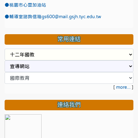
●
桃園市心靈加油站
●
輔導室諮詢信箱gs600@mail.gsjh.tyc.edu.tw
常用連結
[
more...
]
連絡我們