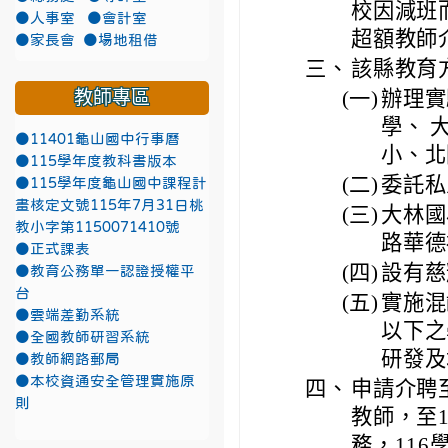
校因減班
●人事室
●會計室
超額教師
●家長會
●場地租借
三、
該縣教育
教師專區
(一)
辦理實
學、 
●11401龜山國中行事曆
小、北
●115學年度教科書版本
(二)
委託私
●115學年度龜山國中課程計
畫核定文號115年7月31日桃
(三)
大林國
教小字第1150071410號
路華德
●正式課表
(四)
設有慈
●教育公務單一認證授權平
台
(五)
實施混
●雲端差勤系統
以下之
●全國教師研習系統
研發及
●教師網路郵局
●本校資通安全管理實施原
四、
申請介聘
則
教師，至
務，11