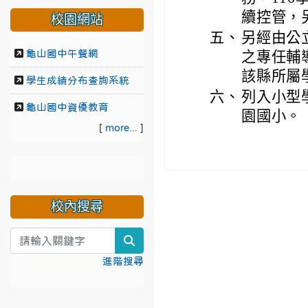
續控管，
校園網站
五、
另經由公
龜山國中午餐網
之專任輔
該縣所屬
學生成績分布查詢系統
六、
列入小型
龜山國中資優教育
園國小。
[
more...
]
校內搜尋
search
進階搜尋