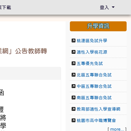
案下載
登入
升學資訊
桃連區免試升學
業網」公告教師轉
適性入學桃花源
五專優先免試
北區五專聯合免試
中區五專聯合免試
函
南區五專聯合免試
豐
教育部適性入學宣導網
班將
桃園市高中職博覽會
倘學
[
more...
]