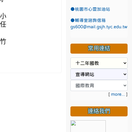
●
桃園市心靈加油站
國小
●
輔導室諮詢信箱
轉任
gs600@mail.gsjh.tyc.edu.tw
及竹
常用連結
[
more...
]
連絡我們