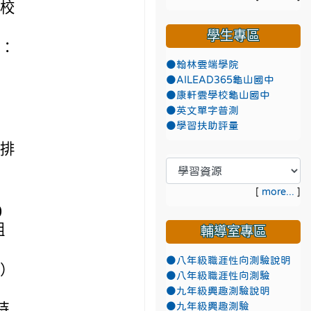
學校
學生專區
下：
●翰林雲端學院
●AILEAD365龜山國中
●康軒雲學校龜山國中
●英文單字普測
●學習扶助評量
為排
[
more...
]
)
組
輔導室專區
●八年級職涯性向測驗說明
類）
●八年級職涯性向測驗
●九年級興趣測驗說明
持
●九年級興趣測驗