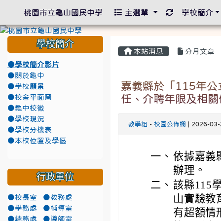
重新取得佈景
桃園市立龜山國民中學
主選單
學校簡介
學校簡介
本站消息
分月文章
●學校簡介影片
●關於龜中
嘉義縣於「115年
●學校願景
任、介聘年限及相關
●校舍平面圖
●龜中校徽
●學校現況
教學組
-
校園公佈欄
| 2026-03
●學校分機表
●本校位置及學區
一、
依據嘉義縣
辦理。
行政單位
二、
該縣11
山實驗教
●校長室
●教務處
●學務處
●輔導室
有超額情
●總務處
●導師室