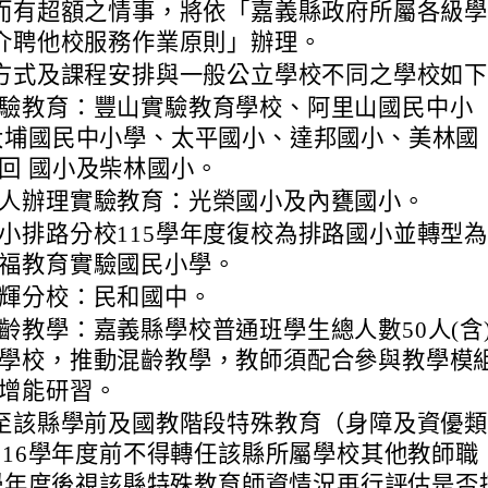
而有超額之情事，將依「嘉義縣政府所屬各級
介聘他校服務作業原則」辦理。
方式及課程安排與一般公立學校不同之學校如
驗教育：豐山實驗教育學校、阿里山國民中小
大埔國民中小學、太平國小、達邦國小、美林國
回 國小及柴林國小。
人辦理實驗教育：光榮國小及內甕國小。
小排路分校115學年度復校為排路國小並轉型
福教育實驗國民小學。
輝分校：民和國中。
齡教學：嘉義縣學校普通班學生總人數50人(含
學校，推動混齡教學，教師須配合參與教學模
增能研習。
至該縣學前及國教階段特殊教育（身障及資優
116學年度前不得轉任該縣所屬學校其他教師職
6學年度後視該縣特殊教育師資情況再行評估是否