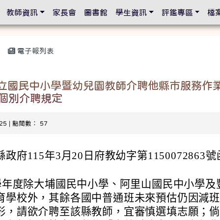
設定
教師資訊
家長會
圖書館
學生資訊
評鑑專區
檔
電子報列表
公立國民中小學暨幼兒園教師介聘他縣市服務作
個別介聘規定
-25 | 點閱數： 57
政府115年3月20日府教幼字第1150072863號
5學年度除大埔國民中小學、阿里山國民中小學及
育學校外，其餘各國中普通班未來預估仍因減
形，請欲介聘至該縣教師，宜審慎選填志願；