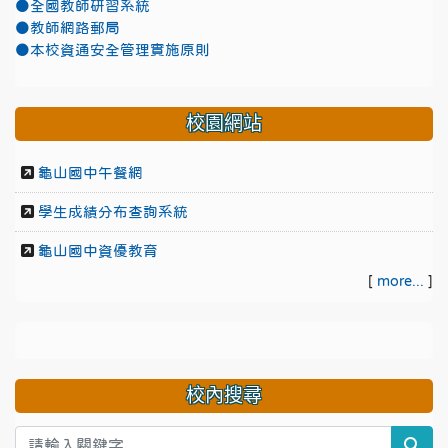
●全國教師研習系統
●教師網路郵局
●本校資通安全管理實施原則
校園網站
龜山國中午餐網
學生成績分布查詢系統
龜山國中資優教育
[
more...
]
校內搜尋
sea