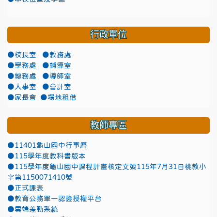
行政單位
●校長室
●教務處
●學務處
●輔導室
●總務處
●導師室
●人事室
●會計室
●家長會
●場地租借
教師專區
●11401龜山國中行事曆
●115學年度教科書版本
●115學年度龜山國中課程計畫核定文號115年7月31日桃教小
字第1150071410號
●正式課表
●教育公務單一認證授權平台
●雲端差勤系統