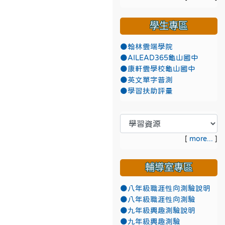
學生專區
●翰林雲端學院
●AILEAD365龜山國中
●康軒雲學校龜山國中
●英文單字普測
●學習扶助評量
[
more...
]
輔導室專區
●八年級職涯性向測驗說明
●八年級職涯性向測驗
●九年級興趣測驗說明
●九年級興趣測驗