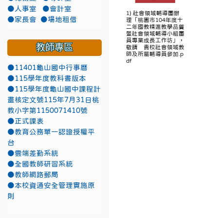
●人事室
●會計室
1) 社會領域輔導團辦
●家長會
●場地租借
理「桃園市104年度十
二年國教精進教學品質
暨社會領域輔導小組團
員專業成長工作坊」，
教師專區
敬請 貴校社會領域教
師及所屬輔導員參加.p
df
●11401龜山國中行事曆
●115學年度教科書版本
●115學年度龜山國中課程計
畫核定文號115年7月31日桃
教小字第1150071410號
●正式課表
●教育公務單一認證授權平
台
●雲端差勤系統
●全國教師研習系統
●教師網路郵局
●本校資通安全管理實施原
則