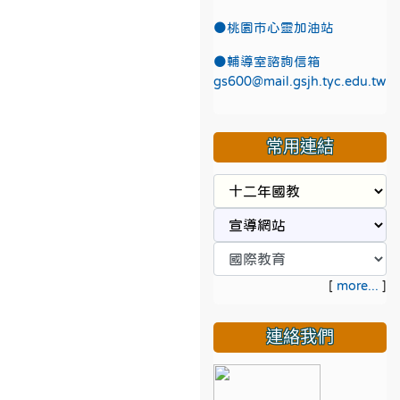
●
桃園市心靈加油站
●
輔導室諮詢信箱
gs600@mail.gsjh.tyc.edu.tw
常用連結
[
more...
]
連絡我們