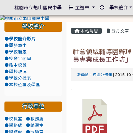
重新取得佈景
桃園市立龜山國民中學
主選單
學校簡介
學校簡介
本站消息
分月文章
●學校簡介影片
●關於龜中
社會領域輔導團辦理
●學校願景
員專業成長工作坊」
●校舍平面圖
●龜中校徽
●學校現況
教學組
-
校園公佈欄
| 2015-10
●學校分機表
●本校位置及學區
行政單位
●校長室
●教務處
●學務處
●輔導室
●總務處
●導師室