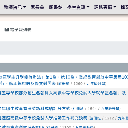
設定
教師資訊
家長會
圖書館
學生資訊
評鑑專區
檔
電子報列表
區學生升學優待辦法」第1條、第10條，業經教育部於中華民國103年
發布施行，修正總說明及條文對照表
(
註冊組
/ 1260 /
九年級升學
)
年度五專學校部分招生名額併入高級中等學校免試入學就學區名額」及
04年國中教育會考英語科成績計分方式
(
註冊組
/ 1544 /
九年級升學
)
度桃連區高級中等學校免試入學推動工作補充說明
(
註冊組
/ 1212 /
九年
國中教育會考考試時程說明
(
註冊組
/ 1300 /
九年級升學
)