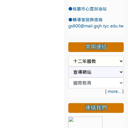
●
桃園市心靈加油站
●
輔導室諮詢信箱
gs600@mail.gsjh.tyc.edu.tw
常用連結
[
more...
]
連絡我們