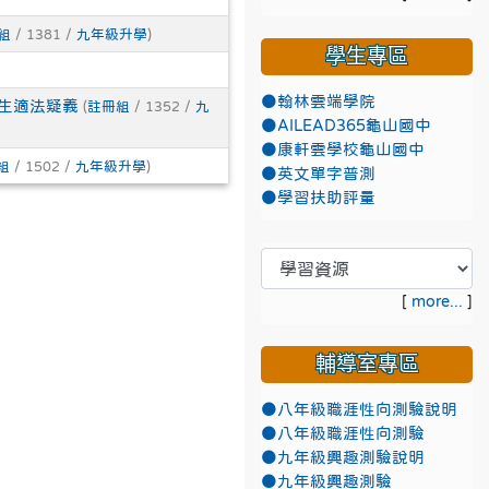
組
/ 1381 /
九年級升學
)
學生專區
●翰林雲端學院
學生適法疑義
(
註冊組
/ 1352 /
九
●AILEAD365龜山國中
●康軒雲學校龜山國中
組
/ 1502 /
九年級升學
)
●英文單字普測
●學習扶助評量
[
more...
]
輔導室專區
●八年級職涯性向測驗說明
●八年級職涯性向測驗
●九年級興趣測驗說明
●九年級興趣測驗