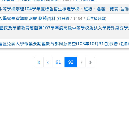
中等學校辦理104學年度特色招生核定學校、班級、名額一覽表
(
註冊
入學家長宣導說明會 簡報資料
(
註冊組
/ 1434 /
九年級升學
)
部國民及學前教育署函釋103學年度高級中等學校免試入學特殊身分
區免試入學作業要點經教育部同意備查(103年10月31日)公告
(
註冊
第一頁
上一頁
(目前頁次)
«
‹
91
92
›
»