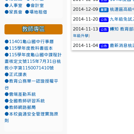
●人事室
●會計室
2014-12-09
桃連區高級
重要
●家長會
●場地租借
2014-11-20
九年級免試
公告
教師專區
2014-11-13
轉知 教育
公告
年級升學
)
●11401龜山國中行事曆
2014-11-04
最新消息桃連
公告
●115學年度教科書版本
●115學年度龜山國中課程計
畫核定文號115年7月31日桃
教小字第1150071410號
●正式課表
●教育公務單一認證授權平
台
●雲端差勤系統
●全國教師研習系統
●教師網路郵局
●本校資通安全管理實施原
則