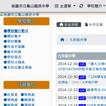
重新取得佈景
桃園市立龜山國民中學
主選單
學校簡介
學校簡介
本站消息
分月文章
●學校簡介影片
●關於龜中
回首頁
九年級升學
●學校願景
●校舍平面圖
●龜中校徽
文章列表
九年級升學
●學校現況
●學校分機表
2014-12-30
「重大災害地
公告
●本校位置及學區
1030181904B號令修正
2014-12-30
「104學
公告
(
註冊組
/ 1904 /
九年級升學
)
行政單位
2014-12-22
聽障考生1
公告
●校長室
●教務處
2014-12-22
104學年
公告
●學務處
●輔導室
●總務處
●導師室
2014-12-18
104年度
公告