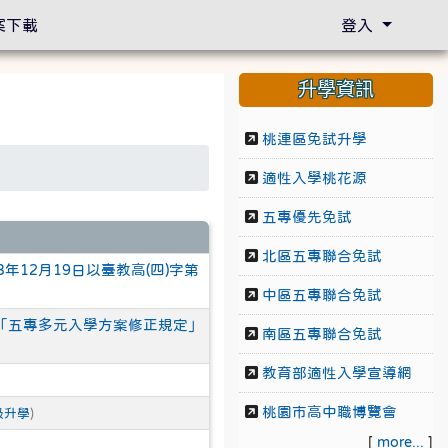
案下載
登入
升學資訊
桃連區免試升學
適性入學桃花源
五專優先免試
北區五專聯合免試
12月19日以臺教高(四)字第
中區五專聯合免試
「五專多元入學方案修正規定」
南區五專聯合免試
教育部適性入學宣導網
桃園市高中職博覽會
級升學
)
[
more...
]