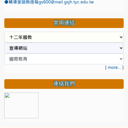
●
輔導室諮詢信箱gs600@mail.gsjh.tyc.edu.tw
常用連結
[
more...
]
連絡我們