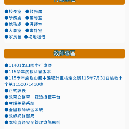
●校長室
●教務處
●學務處
●輔導室
●總務處
●導師室
●人事室
●會計室
●家長會
●場地租借
教師專區
●11401龜山國中行事曆
●115學年度教科書版本
●115學年度龜山國中課程計畫核定文號115年7月31日桃教小
字第1150071410號
●正式課表
●教育公務單一認證授權平台
●雲端差勤系統
●全國教師研習系統
●教師網路郵局
●本校資通安全管理實施原則