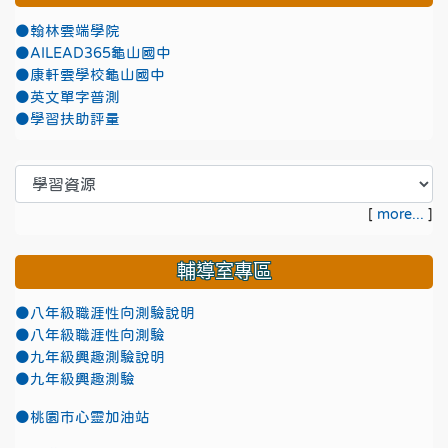
●翰林雲端學院
●AILEAD365龜山國中
●康軒雲學校龜山國中
●英文單字普測
●學習扶助評量
[
more...
]
輔導室專區
●八年級職涯性向測驗說明
●八年級職涯性向測驗
●九年級興趣測驗說明
●九年級興趣測驗
●
桃園市心靈加油站