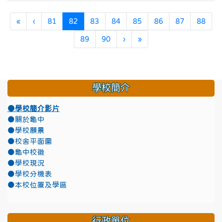
第一頁
上一頁
(目前頁次)
«
‹
81
82
83
84
85
86
87
88
下一頁
最後頁
89
90
›
»
學校簡介
●學校簡介影片
●關於龜中
●學校願景
●校舍平面圖
●龜中校徽
●學校現況
●學校分機表
●本校位置及學區
行政單位