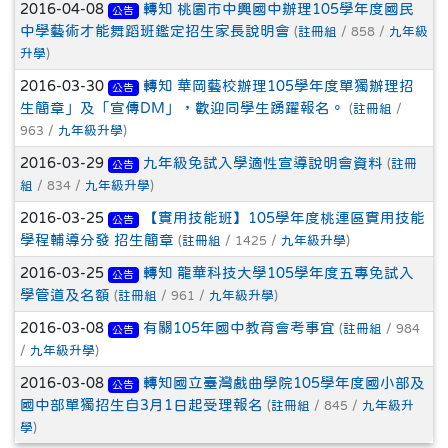
2016-04-08
轉知 桃園市中興國中辦理105學年度國民
公告
中學藝術才能舞蹈班鑑定招生家長說明會
(
註冊組
/ 858 /
九年級
升學
)
2016-03-30
轉知 華岡藝校辦理105學年度單獨辦理招
公告
生簡章」及「宣傳DM」，歡迎同學生踴躍報名。
(
註冊組
/
963 /
九年級升學
)
2016-03-29
九年級免試入學適性宣導說明會資料
(
註冊
公告
組
/ 834 /
九年級升學
)
2016-03-25
【實用技能班】105學年度桃連區實用技能
公告
學程輔導分發 招生簡章
(
註冊組
/ 1425 /
九年級升學
)
2016-03-25
轉知 龍華科技大學105學年度五專免試入
公告
學管道及名額
(
註冊組
/ 961 /
九年級升學
)
2016-03-08
有關105年國中教育會考事宜
(
註冊組
/ 984
公告
/
九年級升學
)
2016-03-08
轉知國立臺灣戲曲學院105學年度國小部及
公告
國中部單獨招生自3月1日起受理報名
(
註冊組
/ 845 /
九年級升
學
)