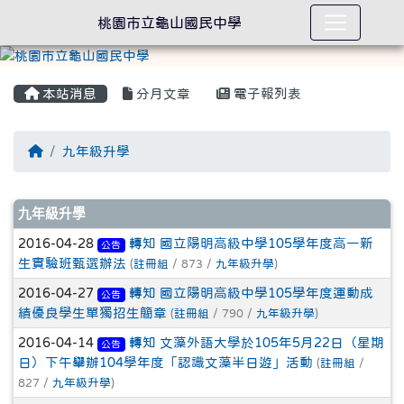
桃園市立龜山國民中學
本站消息
分月文章
電子報列表
回首頁
九年級升學
文章列表
九年級升學
2016-04-28
轉知 國立陽明高級中學105學年度高一新
公告
生實驗班甄選辦法
(
註冊組
/ 873 /
九年級升學
)
2016-04-27
轉知 國立陽明高級中學105學年度運動成
公告
績優良學生單獨招生簡章
(
註冊組
/ 790 /
九年級升學
)
2016-04-14
轉知 文藻外語大學於105年5月22日（星期
公告
日）下午舉辦104學年度「認識文藻半日遊」活動
(
註冊組
/
827 /
九年級升學
)