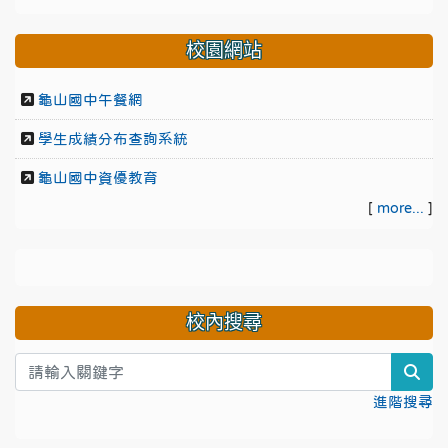
校園網站
龜山國中午餐網
學生成績分布查詢系統
龜山國中資優教育
[
more...
]
校內搜尋
sea
進階搜尋