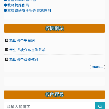
●教師網路郵局
●本校資通安全管理實施原則
校園網站
龜山國中午餐網
學生成績分布查詢系統
龜山國中資優教育
[
more...
]
校內搜尋
sea