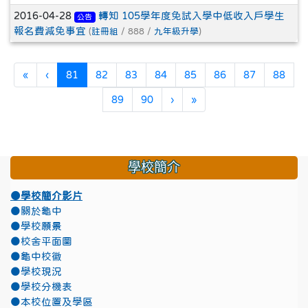
2016-04-28
轉知 105學年度免試入學中低收入戶學生
公告
報名費減免事宜
(
註冊組
/ 888 /
九年級升學
)
第一頁
上一頁
(目前頁次)
«
‹
81
82
83
84
85
86
87
88
下一頁
最後頁
89
90
›
»
學校簡介
●學校簡介影片
●關於龜中
●學校願景
●校舍平面圖
●龜中校徽
●學校現況
●學校分機表
●本校位置及學區