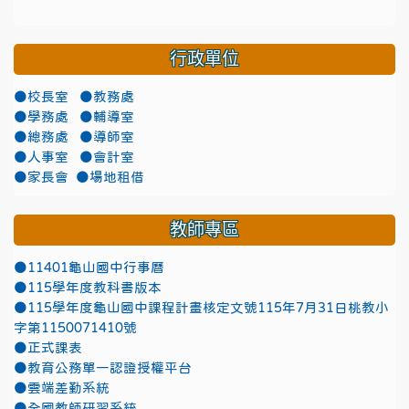
行政單位
●校長室
●教務處
●學務處
●輔導室
●總務處
●導師室
●人事室
●會計室
●家長會
●場地租借
教師專區
●11401龜山國中行事曆
●115學年度教科書版本
●115學年度龜山國中課程計畫核定文號115年7月31日桃教小
字第1150071410號
●正式課表
●教育公務單一認證授權平台
●雲端差勤系統
●全國教師研習系統