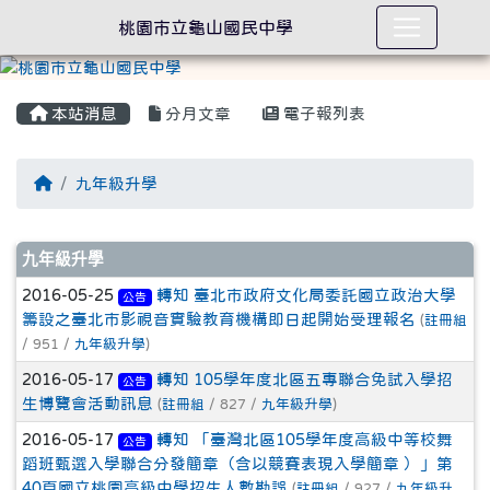
桃園市立龜山國民中學
本站消息
分月文章
電子報列表
回首頁
九年級升學
文章列表
九年級升學
2016-05-25
轉知 臺北市政府文化局委託國立政治大學
公告
籌設之臺北市影視音實驗教育機構即日起開始受理報名
(
註冊組
/ 951 /
九年級升學
)
2016-05-17
轉知 105學年度北區五專聯合免試入學招
公告
生博覽會活動訊息
(
註冊組
/ 827 /
九年級升學
)
2016-05-17
轉知 「臺灣北區105學年度高級中等校舞
公告
蹈班甄選入學聯合分發簡章（含以競賽表現入學簡章 ）」第
40頁國立桃園高級中學招生人數勘誤
(
註冊組
/ 927 /
九年級升