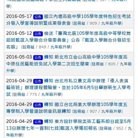
學
)
2016-05-17
國立內壢高級中學105學年度特色招生考試
公告
分發入學宣導說明暨成果發表會
(
註冊組
/ 909 /
九年級升學
)
2016-05-12
檢送「臺灣北區105學年度高級中等學校舞
公告
蹈班甄選入學聯合分發委員會」公告「甄選入學聯合分發招生
名額」
(
註冊組
/ 849 /
九年級升學
)
2016-05-03
轉知 新北市立金山高級中學105學年度高
公告
中原住民藝能班免試入學第二次招生簡章
(
註冊組
/ 805 /
九年級
升學
)
2016-04-29
轉知 台北市私立景文高中辦理「優人表演
公告
藝術班」辦理課程體驗營，並於105年6月5日舉辦新生入學考
試
(
註冊組
/ 775 /
九年級升學
)
2016-04-29
轉知 國立台北商業大學辦理105學年度五
公告
專學制入學管道說明會訊息轉知
(
註冊組
/ 907 /
九年級升學
)
2016-04-29
轉知 東方設計學院美術工藝系即日起至5月
公告
13日辦理七年一貫制(七技)甄選入學獨招報名
(
註冊組
/ 952 /
九
年級升學
)