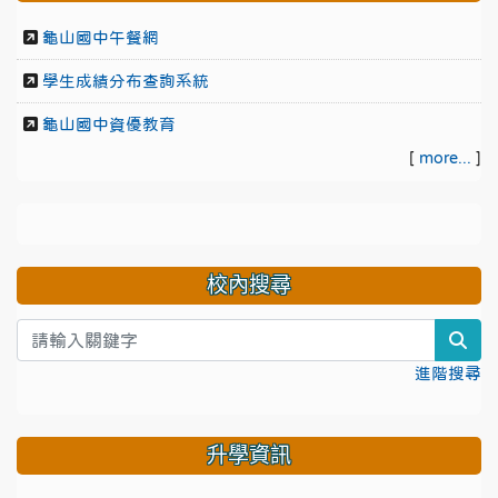
龜山國中午餐網
學生成績分布查詢系統
龜山國中資優教育
[
more...
]
校內搜尋
sea
進階搜尋
升學資訊