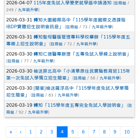
2026-04-07
115年度免試入學變更就學區申請通知
(
註冊組
/
249 /
九年級升學
)
2026-03-31
轉知大園國際高中「115學年度國際文憑課程
IBDP實體招生說明會訊息」
(
註冊組
/ 73 /
九年級升學
)
2026-03-31
轉知聖母醫護管理專科學校舉辦「115學年度五
專線上招生說明會」
(
註冊組
/ 72 /
九年級升學
)
2026-03-30
轉知仁德醫專辦理「五專免試入學線上說明會」
(
註冊組
/ 77 /
九年級升學
)
2026-03-30
檢送屏北高中「小清華原住民實驗教育班115年
第一次免試入學獨立招生簡章」
(
註冊組
/ 58 /
九年級升學
)
2026-03-30
[簡章]檢送羅浮高中「115學年度免試入學單獨
招生簡章」
(
註冊組
/ 83 /
九年級升學
)
2026-03-19
轉知「115學年度五專完全免試入學說明會」
(
註
冊組
/ 92 /
九年級升學
)
第一頁
上一頁
(目前頁次)
«
‹
1
2
3
4
5
6
7
8
9
10