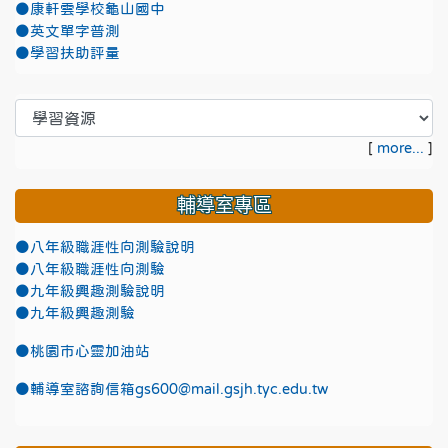
●康軒雲學校龜山國中
●英文單字普測
●學習扶助評量
[
more...
]
輔導室專區
●八年級職涯性向測驗說明
●八年級職涯性向測驗
●九年級興趣測驗說明
●九年級興趣測驗
●
桃園市心靈加油站
●
輔導室諮詢信箱gs600@mail.gsjh.tyc.edu.tw