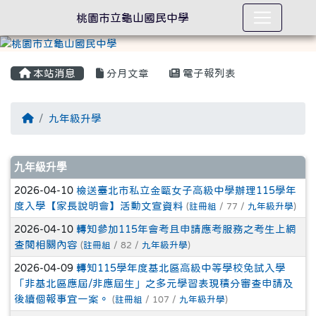
桃園市立龜山國民中學
本站消息
分月文章
電子報列表
回首頁
九年級升學
文章列表
九年級升學
2026-04-10
檢送臺北市私立金甌女子高級中學辦理115學年
度入學【家長說明會】活動文宣資料
(
註冊組
/ 77 /
九年級升學
)
2026-04-10
轉知參加115年會考且申請應考服務之考生上網
查閱相關內容
(
註冊組
/ 82 /
九年級升學
)
2026-04-09
轉知115學年度基北區高級中等學校免試入學
「非基北區應屆/非應屆生」之多元學習表現積分審查申請及
後續個報事宜一案。
(
註冊組
/ 107 /
九年級升學
)