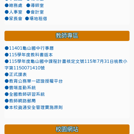
●總務處
●導師室
●人事室
●會計室
●家長會
●場地租借
教師專區
●11401龜山國中行事曆
●115學年度教科書版本
●115學年度龜山國中課程計畫核定文號115年7月31日桃教小
字第1150071410號
●正式課表
●教育公務單一認證授權平台
●雲端差勤系統
●全國教師研習系統
●教師網路郵局
●本校資通安全管理實施原則
校園網站