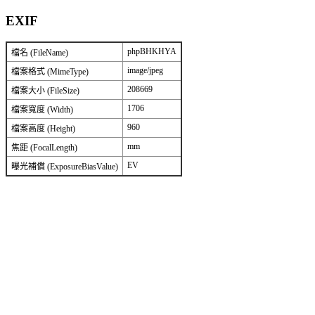
EXIF
phpBHKHYA
檔名 (FileName)
image/jpeg
檔案格式 (MimeType)
208669
檔案大小 (FileSize)
1706
檔案寬度 (Width)
960
檔案高度 (Height)
mm
焦距 (FocalLength)
EV
曝光補償 (ExposureBiasValue)