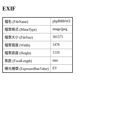
EXIF
phpR86bWZ
檔名 (FileName)
image/jpeg
檔案格式 (MimeType)
361575
檔案大小 (FileSize)
1478
檔案寬度 (Width)
1110
檔案高度 (Height)
mm
焦距 (FocalLength)
EV
曝光補償 (ExposureBiasValue)