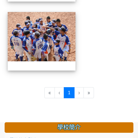
114軟聯
(目前頁次)
«
‹
1
›
»
學校簡介