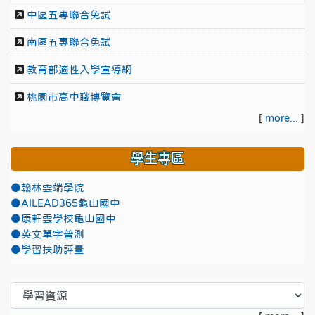
中區五專聯合免試
南區五專聯合免試
教育部適性入學宣導網
桃園市高中職博覽會
[
more...
]
學生專區
●翰林雲端學院
●AILEAD365龜山國中
●康軒雲學校龜山國中
●英文單字普測
●學習扶助評量