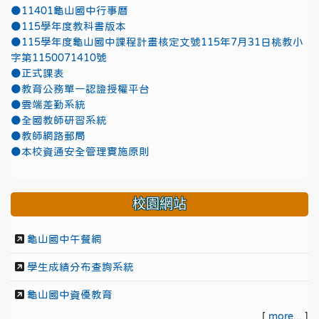
●11401龜山國中行事曆
●115學年度教科書版本
●115學年度龜山國中課程計畫核定文號115年7月31日桃教小
字第1150071410號
●正式課表
●教育公務單一認證授權平台
●雲端差勤系統
●全國教師研習系統
●教師網路郵局
●本校資通安全管理實施原則
校園網站
龜山國中午餐網
學生成績分布查詢系統
龜山國中資優教育
[
more...
]